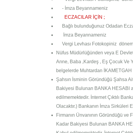
- İmza Beyannameniz
ECZACILAR İÇİN ;
Bağlı bulunduğunuz Odadan Eczacı
İmza Beyannameniz
Vergi Levhası Fotokopiniz döneme
Nüfus Müdürlüğünden veya E Devle
Anne, Baba ,Kardeş , Eş Çocuk 
belgelerde Muhtardan İKAMETGAH 
Şahsın İsminin Göründüğü Şahsa Ait 
Bakiyesi Bulunan BANKA HESABI as
edilmemektedir. İnternet Çıktılı Ba
Olacaktır.) Bankanın İmza Sirküleri E
Firmanın Ünvanının Göründüğü ve Fir
Kadar Bakiyesi Bulunan BANKA HES
Kabul edilmemektedir. İnternet Çık