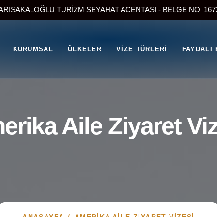
ARISAKALOĞLU TURİZM SEYAHAT ACENTASI - BELGE NO: 167
KURUMSAL
ÜLKELER
VIZE TÜRLERI
FAYDALI 
rika Aile Ziyaret Vi
ANASAYFA
/
AMERIKA AILE ZIYARET VIZESI