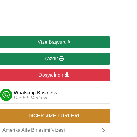
Vize Başvuru
Yazdır
Dosya İndir
Whatsapp Business
Destek Merkezi
DİĞER VİZE TÜRLERİ
Amerika Aile Birleşimi Vizesi