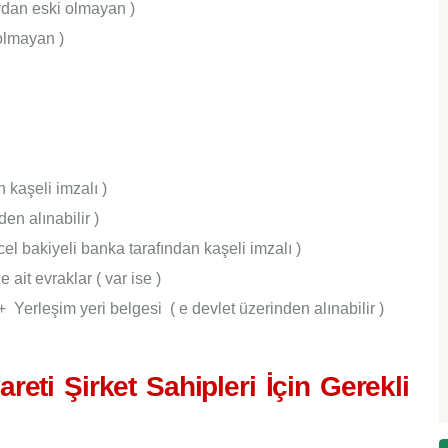
aydan eski olmayan )
olmayan )
 kaşeli imzalı )
en alınabilir )
l bakiyeli banka tarafından kaşeli imzalı )
 ait evraklar ( var ise )
+ Yerleşim yeri belgesi ( e devlet üzerinden alınabilir )
reti Şirket Sahipleri İçin Gerekli