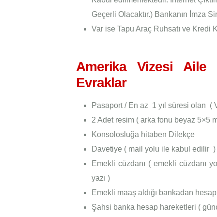
Geçerli Olacaktır.) Bankanın İmza Sir
Var ise Tapu Araç Ruhsatı ve Kredi K
Amerika Vizesi Aile Z
Evraklar
Pasaport / En az 1 yıl süresi olan ( V
2 Adet resim ( arka fonu beyaz 5×5 
Konsolosluğa hitaben Dilekçe
Davetiye ( mail yolu ile kabul edilir )
Emekli cüzdanı ( emekli cüzdanı y
yazı )
Emekli maaş aldığı bankadan hesa
Şahsi banka hesap hareketleri ( günc