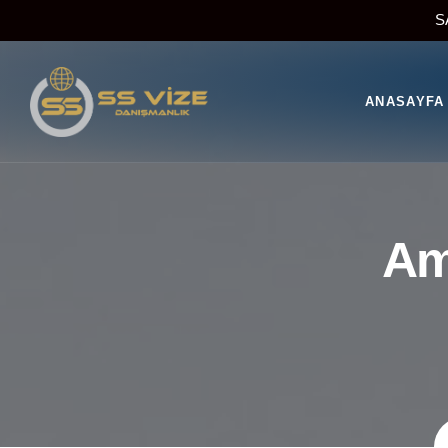
S
ANASAYFA
Ame