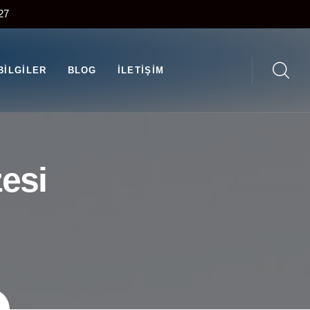
27
BILGILER
BLOG
İLETIŞIM
zesi