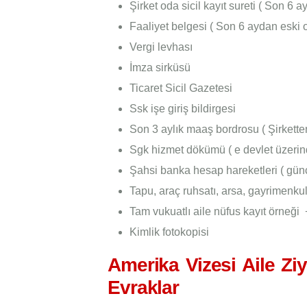
Şirket oda sicil kayıt sureti ( Son 6 
Faaliyet belgesi ( Son 6 aydan eski 
Vergi levhası
İmza sirküsü
Ticaret Sicil Gazetesi
Ssk işe giriş bildirgesi
Son 3 aylık maaş bordrosu ( Şirketten
Sgk hizmet dökümü ( e devlet üzerind
Şahsi banka hesap hareketleri ( günce
Tapu, araç ruhsatı, arsa, gayrimenkule
Tam vukuatlı aile nüfus kayıt örneği 
Kimlik fotokopisi
Amerika Vizesi Aile Ziya
Evraklar