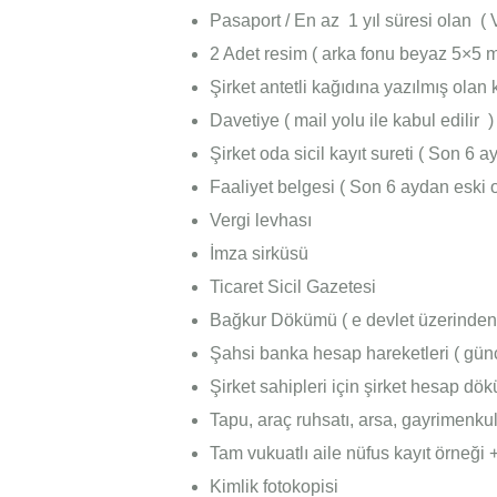
Pasaport / En az 1 yıl süresi olan ( V
2 Adet resim ( arka fonu beyaz 5×5 
Şirket antetli kağıdına yazılmış olan
Davetiye ( mail yolu ile kabul edilir )
Şirket oda sicil kayıt sureti ( Son 6 
Faaliyet belgesi ( Son 6 aydan eski 
Vergi levhası
İmza sirküsü
Ticaret Sicil Gazetesi
Bağkur Dökümü ( e devlet üzerinden a
Şahsi banka hesap hareketleri ( günce
Şirket sahipleri için şirket hesap dök
Tapu, araç ruhsatı, arsa, gayrimenkule
Tam vukuatlı aile nüfus kayıt örneği +
Kimlik fotokopisi