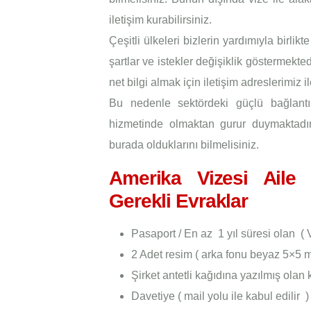
iletişim kurabilirsiniz.
Çeşitli ülkeleri bizlerin yardımıyla birlikt
şartlar ve istekler değişiklik göstermekte
net bilgi almak için iletişim adreslerimiz il
Bu nedenle sektördeki güçlü bağlantıl
hizmetinde olmaktan gurur duymaktadır
burada olduklarını bilmelisiniz.
Amerika Vizesi Aile Z
Gerekli Evraklar
Pasaport / En az 1 yıl süresi olan ( V
2 Adet resim ( arka fonu beyaz 5×5 
Şirket antetli kağıdına yazılmış olan
Davetiye ( mail yolu ile kabul edilir )