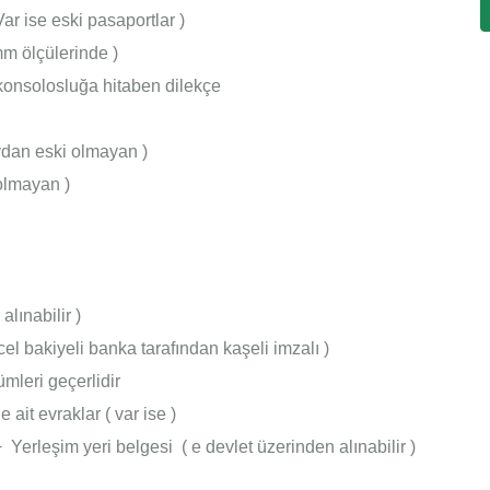
ar ise eski pasaportlar )
mm ölçülerinde )
 konsolosluğa hitaben dilekçe
aydan eski olmayan )
olmayan )
lınabilir )
l bakiyeli banka tarafından kaşeli imzalı )
ümleri geçerlidir
 ait evraklar ( var ise )
 Yerleşim yeri belgesi ( e devlet üzerinden alınabilir )